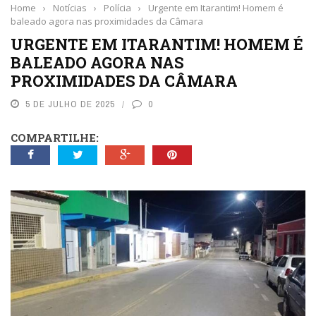
Home
›
Notícias
›
Polícia
›
Urgente em Itarantim! Homem é
baleado agora nas proximidades da Câmara
URGENTE EM ITARANTIM! HOMEM É
BALEADO AGORA NAS
PROXIMIDADES DA CÂMARA
5 DE JULHO DE 2025
0
COMPARTILHE: