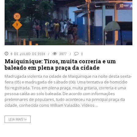
6 DE JULHO DE 2024
3677
0
Maiquinique: Tiros, muita correria e um
baleado em plena praça da cidade
Madrugada violenta na cidade de Maiquinique na noite desta sexta-
feira (05) e madrugada de sábado (06). Uma tentativa de homicídio
foi registrada. Tiros em plena praça, muita gritaria, correria e uma
pessoa caída ao solo baleada. De acordo com informações
preliminares de populares, tudo aconteceu na principal praça da
cidade, conhecida como William Valadão. Vídeos ...
LEIA MAIS \+