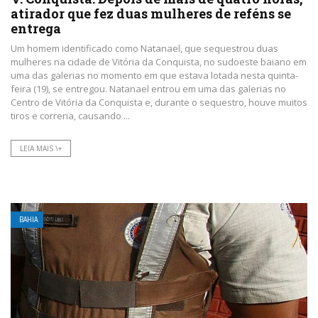
atirador que fez duas mulheres de reféns se
entrega
Um homem identificado como Natanael, que sequestrou duas
mulheres na cidade de Vitória da Conquista, no sudoeste baiano em
uma das galerias no momento em que estava lotada nesta quinta-
feira (19), se entregou. Natanael entrou em uma das galerias no
Centro de Vitória da Conquista e, durante o sequestro, houve muitos
tiros e correria, causando ...
LEIA MAIS \+
BAHIA