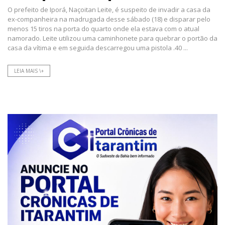
O prefeito de Iporá, Naçoitan Leite, é suspeito de invadir a casa da
ex-companheira na madrugada desse sábado (18) e disparar pelo
menos 15 tiros na porta do quarto onde ela estava com o atual
namorado. Leite utilizou uma caminhonete para quebrar o portão da
casa da vítima e em seguida descarregou uma pistola .40 ...
LEIA MAIS \+