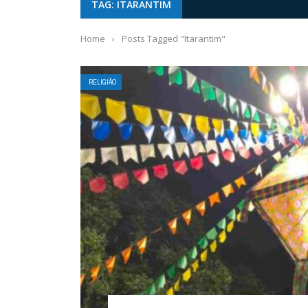
TAG: ITARANTIM
Home
›
Posts Tagged "Itarantim"
RELIGIÃO