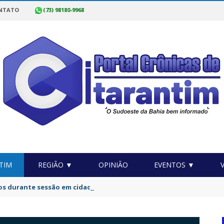
NTATO
(73) 98180-9968
TIM
REGIÃO ▼
OPINIÃO
EVENTOS ▼
os durante sessão em cidade da Bahia após debate acalorado