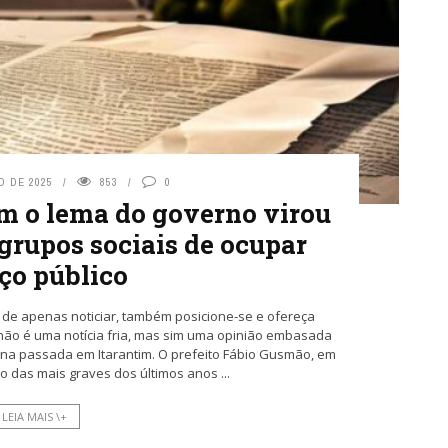
O DE 2025
853
0
im o lema do governo virou
 grupos sociais de ocupar
ço público
 de apenas noticiar, também posicione-se e ofereça
 não é uma notícia fria, mas sim uma opinião embasada
na passada em Itarantim. O prefeito Fábio Gusmão, em
 das mais graves dos últimos anos ...
LEIA MAIS \+