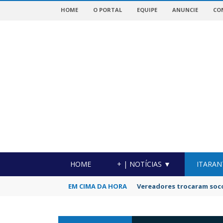
HOME
O PORTAL
EQUIPE
ANUNCIE
CO
OTICIAS DA REGIÃO!
HOME
+ | NOTÍCIAS ▼
ITARAN
EM CIMA DA HORA
Vereadores trocaram soc