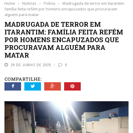
Home
›
Notícias
›
Polícia
›
Madrugada de terror em Itarantim:
família feita refém por homens encapuzados que procuravam
alguém para matar
MADRUGADA DE TERROR EM
ITARANTIM: FAMÍLIA FEITA REFÉM
POR HOMENS ENCAPUZADOS QUE
PROCURAVAM ALGUÉM PARA
MATAR
26 DE JUNHO DE 2025
0
COMPARTILHE: