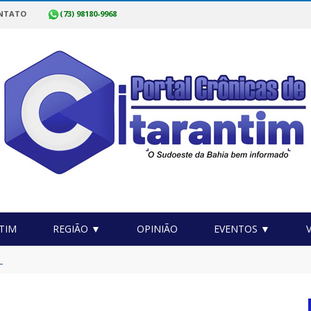
NTATO
(73) 98180-9968
TIM
REGIÃO ▼
OPINIÃO
EVENTOS ▼
as Sobrinho: Por que o comércio desacelera no meio do ano?