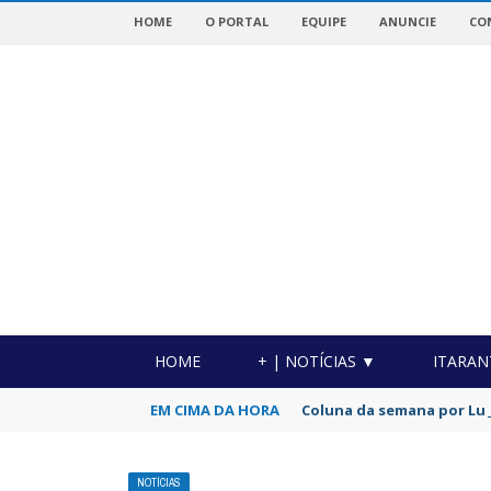
HOME
O PORTAL
EQUIPE
ANUNCIE
CO
OTICIAS DA REGIÃO!
HOME
+ | NOTÍCIAS ▼
ITARAN
EM CIMA DA HORA
Coluna da semana por Luc
NOTÍCIAS