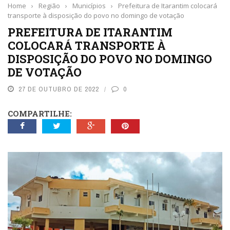
Home
›
Região
›
Municípios
›
Prefeitura de Itarantim colocará
transporte à disposição do povo no domingo de votação
PREFEITURA DE ITARANTIM
COLOCARÁ TRANSPORTE À
DISPOSIÇÃO DO POVO NO DOMINGO
DE VOTAÇÃO
27 DE OUTUBRO DE 2022
0
COMPARTILHE: