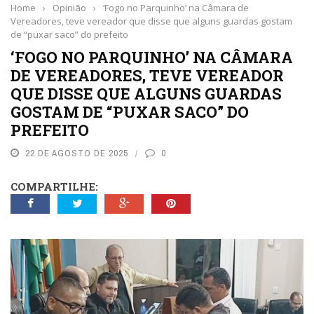
Home
›
Opinião
›
‘Fogo no Parquinho’ na Câmara de
Vereadores, teve vereador que disse que alguns guardas gostam
de “puxar saco” do prefeito
‘FOGO NO PARQUINHO’ NA CÂMARA
DE VEREADORES, TEVE VEREADOR
QUE DISSE QUE ALGUNS GUARDAS
GOSTAM DE “PUXAR SACO” DO
PREFEITO
22 DE AGOSTO DE 2025
0
COMPARTILHE: