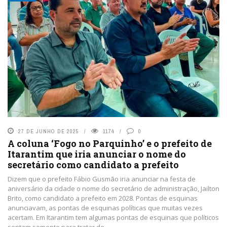
27 DE JUNHO DE 2025
1174
0
A coluna ‘Fogo no Parquinho’ e o prefeito de
Itarantim que iria anunciar o nome do
secretário como candidato a prefeito
Dizem que o prefeito Fábio Gusmão iria anunciar na festa de
aniversário da cidade o nome do secretário de administração, Jailton
Brito, como candidato a prefeito em 2028. Pontas de esquinas
anunciavam, as pontas de esquinas políticas que muitas vezes
acertam. Em Itarantim tem algumas pontas de esquinas que políticos