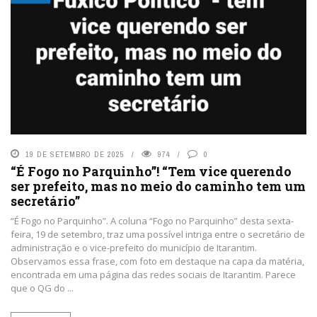
19 DE SETEMBRO DE 2025
974
0
“É Fogo no Parquinho”! “Tem vice querendo
ser prefeito, mas no meio do caminho tem um
secretário”
“É Fogo no Parquinho”. A coluna “Fogo no Parquinho” desta sexta-
feira, 19 de setembro, traz uma possível intriga entre o secretário de
administração e o vice-prefeito do município de Itarantim.
Observamos essa frase, com foto em destaque na capa da matéria,
encontrada em uma página das redes sociais de Itarantim. Parece
que o QG do ...