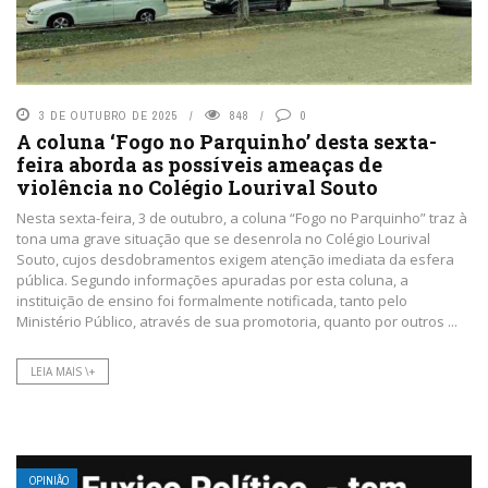
3 DE OUTUBRO DE 2025
848
0
A coluna ‘Fogo no Parquinho’ desta sexta-
feira aborda as possíveis ameaças de
violência no Colégio Lourival Souto
Nesta sexta-feira, 3 de outubro, a coluna “Fogo no Parquinho” traz à
tona uma grave situação que se desenrola no Colégio Lourival
Souto, cujos desdobramentos exigem atenção imediata da esfera
pública. Segundo informações apuradas por esta coluna, a
instituição de ensino foi formalmente notificada, tanto pelo
Ministério Público, através de sua promotoria, quanto por outros ...
LEIA MAIS \+
OPINIÃO