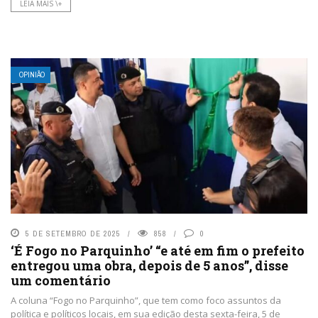
LEIA MAIS \+
OPINIÃO
5 DE SETEMBRO DE 2025
858
0
‘É Fogo no Parquinho’ “e até em fim o prefeito
entregou uma obra, depois de 5 anos”, disse
um comentário
A coluna “Fogo no Parquinho”, que tem como foco assuntos da
política e políticos locais, em sua edição desta sexta-feira, 5 de