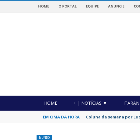
HOME
O PORTAL
EQUIPE
ANUNCIE
CO
OTICIAS DA REGIÃO!
HOME
+ | NOTÍCIAS ▼
ITARAN
EM CIMA DA HORA
Coluna da semana por Luc
MUNDO