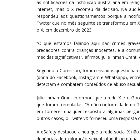
às notificações da instituição australiana em re
internet, mas o X recorreu da decisão. Na audiê
respondeu aos questionamentos porque a notifi
Twitter que no mês seguinte se transformou em X.
o X, em dezembro de 2023.
“O que estamos falando aqui são crimes grave
predadores contra crianças inocentes, e a com
medidas significativas”, afirmou Julie Inman Grant,
Segundo a Comissão, foram enviados questioname
(dona do Facebook, Instagram e Whatsapp), entre
detectam e combatem conteúdos de abuso sexual in
Julie Inman Grant informou que a rede X e o Go
que foram formuladas. “A não conformidade do Tw
em fornecer qualquer resposta a algumas pergu
outros casos, o Twitter/X forneceu uma resposta q
A eSafety destacou ainda que a rede social X nã
denúncias de exploração sexual infantil; nem qua