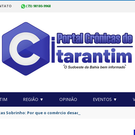
NTATO
(73) 98180-9968
TIM
REGIÃO ▼
OPINIÃO
EVENTOS ▼
as Sobrinho: Por que o comércio desacelera no meio do ano?