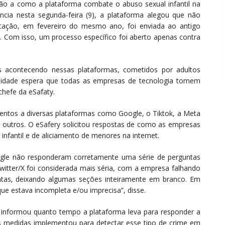
lação a como a plataforma combate o abuso sexual infantil na
ncia nesta segunda-feira (9), a plataforma alegou que não
cação, em fevereiro do mesmo ano, foi enviada ao antigo
 Com isso, um processo específico foi aberto apenas contra
s acontecendo nessas plataformas, cometidos por adultos
unidade espera que todas as empresas de tecnologia tomem
 chefe da eSafaty.
ntos a diversas plataformas como Google, o Tiktok, a Meta
 outros. O eSafery solicitou respostas de como as empresas
fantil e de aliciamento de menores na internet.
ogle não responderam corretamente uma série de perguntas
itter/X foi considerada mais séria, com a empresa falhando
ntas, deixando algumas seções inteiramente em branco. Em
ue estava incompleta e/ou imprecisa”, disse.
o informou quanto tempo a plataforma leva para responder a
is medidas implementou para detectar esse tipo de crime em