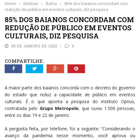
Home
›
Notícias
›
Bahia
›
85% dos baianos concordam com
redução de público em eventos culturais, diz pesquisa
85% DOS BAIANOS CONCORDAM COM
REDUÇÃO DE PÚBLICO EM EVENTOS
CULTURAIS, DIZ PESQUISA
26 DE JANEIRO DE 2022
0
COMPARTILHE:
A maior parte dos baianos concorda com o decreto do governo
do estado que reduz a capacidade de público em eventos
culturais. É o que aponta a pesquisa do Instituto Opnus,
contratada pelo
Grupo Metropole
, que ouviu 1.500 pessoas,
entre os dias 19 e 22 de janeiro.
A pergunta feita, por telefone, foi a seguinte: “Considerando o
avanço da pandemia nesse momento, você aprova ou