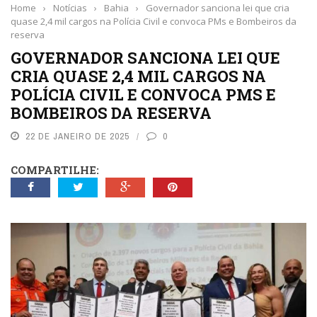
Home
›
Notícias
›
Bahia
›
Governador sanciona lei que cria
quase 2,4 mil cargos na Polícia Civil e convoca PMs e Bombeiros da
reserva
GOVERNADOR SANCIONA LEI QUE
CRIA QUASE 2,4 MIL CARGOS NA
POLÍCIA CIVIL E CONVOCA PMS E
BOMBEIROS DA RESERVA
22 DE JANEIRO DE 2025
0
COMPARTILHE: