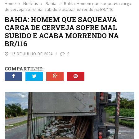
Home
›
Notícias
›
Bahia
›
Bahia: Homem que saqueava carga
de cerveja sofre mal subido e acaba morrendo na BR/116
BAHIA: HOMEM QUE SAQUEAVA
CARGA DE CERVEJA SOFRE MAL
SUBIDO E ACABA MORRENDO NA
BR/116
15 DE JULHO DE 2024
0
COMPARTILHE: