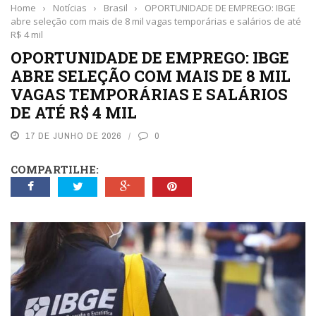
Home
›
Notícias
›
Brasil
›
OPORTUNIDADE DE EMPREGO: IBGE
abre seleção com mais de 8 mil vagas temporárias e salários de até
R$ 4 mil
OPORTUNIDADE DE EMPREGO: IBGE
ABRE SELEÇÃO COM MAIS DE 8 MIL
VAGAS TEMPORÁRIAS E SALÁRIOS
DE ATÉ R$ 4 MIL
17 DE JUNHO DE 2026
0
COMPARTILHE: