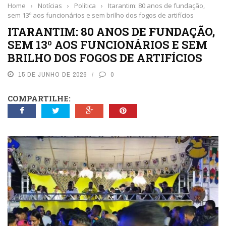
Home
›
Notícias
›
Política
›
Itarantim: 80 anos de fundação,
sem 13º aos funcionários e sem brilho dos fogos de artifícios
ITARANTIM: 80 ANOS DE FUNDAÇÃO,
SEM 13º AOS FUNCIONÁRIOS E SEM
BRILHO DOS FOGOS DE ARTIFÍCIOS
15 DE JUNHO DE 2026
0
COMPARTILHE: