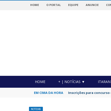
HOME
O PORTAL
EQUIPE
ANUNCIE
CO
OTICIAS DA REGIÃO!
HOME
+ | NOTÍCIAS ▼
ITARAN
EM CIMA DA HORA
Inscrições para concurso 
NOTÍCIAS