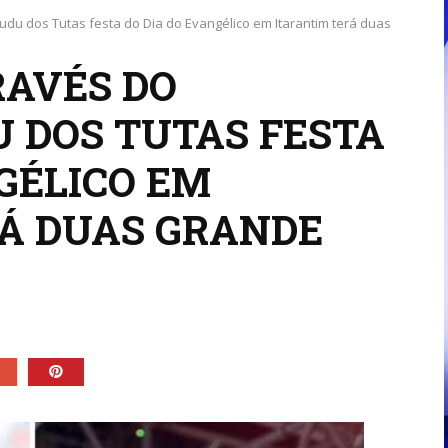
udu dos Tutas festa do Dia do Evangélico em Itarantim terá duas
RAVÉS DO
 DOS TUTAS FESTA
GÉLICO EM
Á DUAS GRANDE