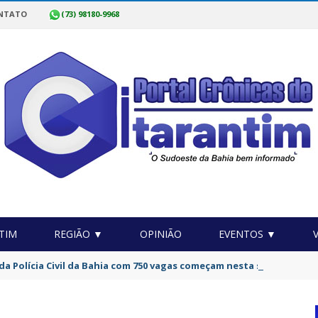
NTATO
(73) 98180-9968
TIM
REGIÃO ▼
OPINIÃO
EVENTOS ▼
da Polícia Civil da Bahia com 750 vagas começam nesta sexta-feira