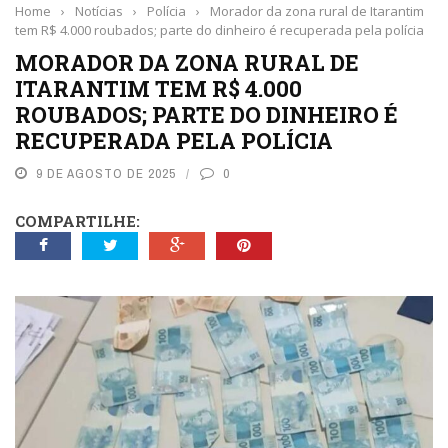
Home
›
Notícias
›
Polícia
›
Morador da zona rural de Itarantim
tem R$ 4.000 roubados; parte do dinheiro é recuperada pela polícia
MORADOR DA ZONA RURAL DE
ITARANTIM TEM R$ 4.000
ROUBADOS; PARTE DO DINHEIRO É
RECUPERADA PELA POLÍCIA
9 DE AGOSTO DE 2025
0
COMPARTILHE: