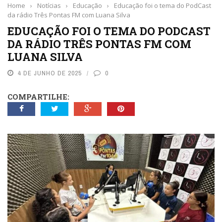
Home
›
Notícias
›
Educação
›
Educação foi o tema do PodCast
da rádio Três Pontas FM com Luana Silva
EDUCAÇÃO FOI O TEMA DO PODCAST
DA RÁDIO TRÊS PONTAS FM COM
LUANA SILVA
4 DE JUNHO DE 2025
0
COMPARTILHE: