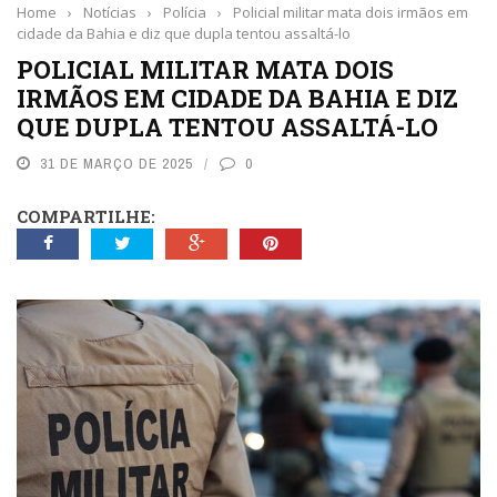
Home
›
Notícias
›
Polícia
›
Policial militar mata dois irmãos em
cidade da Bahia e diz que dupla tentou assaltá-lo
POLICIAL MILITAR MATA DOIS
IRMÃOS EM CIDADE DA BAHIA E DIZ
QUE DUPLA TENTOU ASSALTÁ-LO
31 DE MARÇO DE 2025
0
COMPARTILHE: