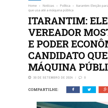
Home
›
Notícias
›
Política
›
Itarantim: Eleição p
que usa até a máquina pública
ITARANTIM: EL
VEREADOR MOS
E PODER ECONÔ
CANDIDATO QUE
MÁQUINA PÚBL
30 DE SETEMBRO DE 2024
0
COMPARTILHE: