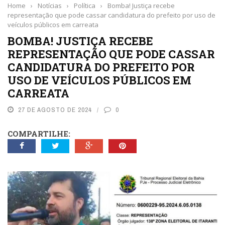
Home
›
Notícias
›
Política
›
Bomba! Justiça recebe
representação que pode cassar candidatura do prefeito por uso de
veículos públicos em carreata
BOMBA! JUSTIÇA RECEBE
REPRESENTAÇÃO QUE PODE CASSAR
CANDIDATURA DO PREFEITO POR
USO DE VEÍCULOS PÚBLICOS EM
CARREATA
27 DE AGOSTO DE 2024
0
COMPARTILHE: