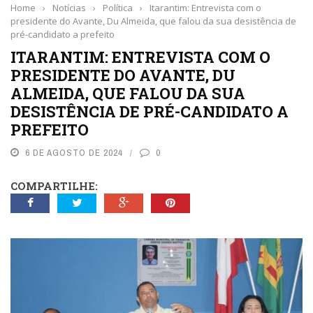
Home
›
Notícias
›
Política
›
Itarantim: Entrevista com o
presidente do Avante, Du Almeida, que falou da sua desistência de
pré-candidato a prefeito
ITARANTIM: ENTREVISTA COM O
PRESIDENTE DO AVANTE, DU
ALMEIDA, QUE FALOU DA SUA
DESISTÊNCIA DE PRÉ-CANDIDATO A
PREFEITO
6 DE AGOSTO DE 2024
0
COMPARTILHE: