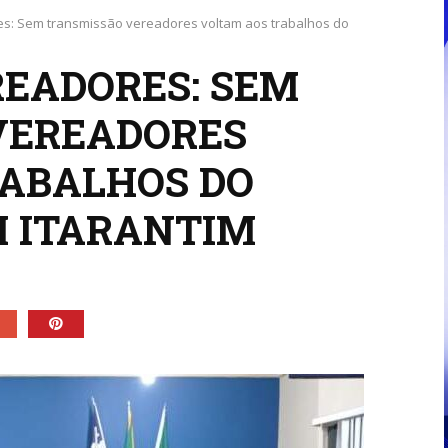
s: Sem transmissão vereadores voltam aos trabalhos do
EADORES: SEM
VEREADORES
ABALHOS DO
M ITARANTIM