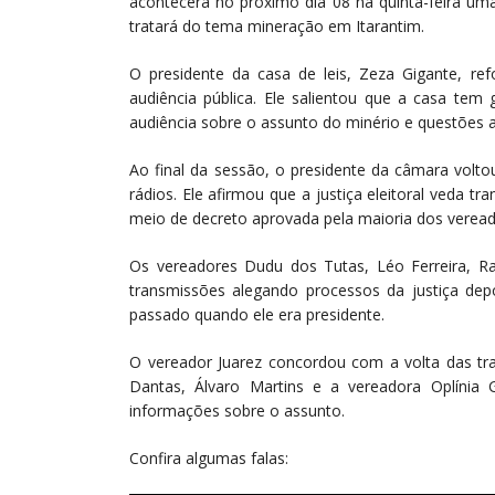
acontecerá no próximo dia 08 na quinta-feira uma
tratará do tema mineração em Itarantim.
O presidente da casa de leis, Zeza Gigante, re
audiência pública. Ele salientou que a casa te
audiência sobre o assunto do minério e questões a
Ao final da sessão, o presidente da câmara volt
rádios. Ele afirmou que a justiça eleitoral veda t
meio de decreto aprovada pela maioria dos veread
Os vereadores Dudu dos Tutas, Léo Ferreira, Ra
transmissões alegando processos da justiça de
passado quando ele era presidente.
O vereador Juarez concordou com a volta das tran
Dantas, Álvaro Martins e a vereadora Oplínia G
informações sobre o assunto.
Confira algumas falas: