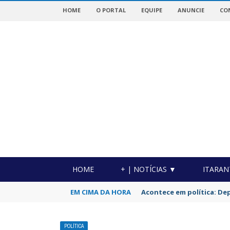
HOME
O PORTAL
EQUIPE
ANUNCIE
CO
OTICIAS DA REGIÃO!
HOME
+ | NOTÍCIAS ▼
ITARAN
EM CIMA DA HORA
Acontece em política: De
POLÍTICA