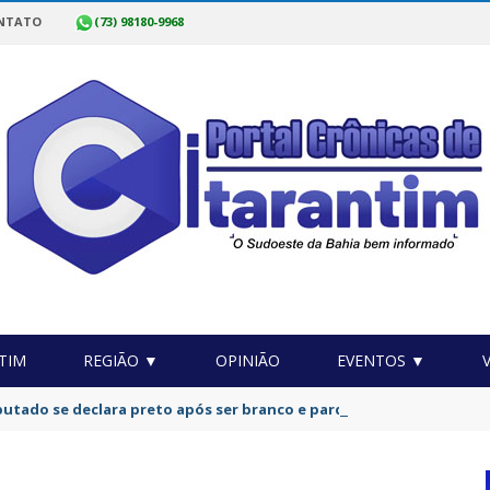
NTATO
(73) 98180-9968
TIM
REGIÃO ▼
OPINIÃO
EVENTOS ▼
putado se declara preto após ser branco e pardo em eleições