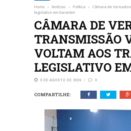
Home
›
Notícias
›
Política
›
Câmara de Vereadore
legislativo em Itarantim
CÂMARA DE VER
TRANSMISSÃO 
VOLTAM AOS TR
LEGISLATIVO E
6 DE AGOSTO DE 2024
0
COMPARTILHE: