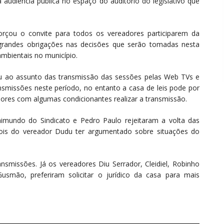
 audiência pública no espaço do auditório do legislativo que
forçou o convite para todos os vereadores participarem da
m grandes obrigações nas decisões que serão tomadas nesta
mbientais no município.
ou ao assunto das transmissão das sessões pelas Web TVs e
ransmissões neste período, no entanto a casa de leis pode por
ores com algumas condicionantes realizar a transmissão.
imundo do Sindicato e Pedro Paulo rejeitaram a volta das
pois do vereador Dudu ter argumentado sobre situações do
smissões. Já os vereadores Diu Serrador, Cleidiel, Robinho
usmão, preferiram solicitar o jurídico da casa para mais