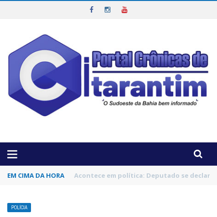
OTICIAS DA REGIÃO!
EM CIMA DA HORA
Vice de Flavio é investigado por estupro de
POLÍCIA