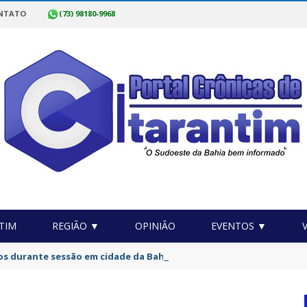
NTATO
(73) 98180-9968
TIM
REGIÃO ▼
OPINIÃO
EVENTOS ▼
os durante sessão em cidade da Bahia após debate acalorado