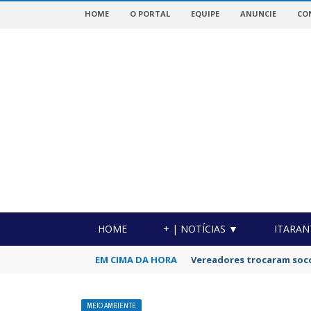
HOME
O PORTAL
EQUIPE
ANUNCIE
CO
OTICIAS DA REGIÃO!
HOME
+ | NOTÍCIAS ▼
ITARAN
EM CIMA DA HORA
Vereadores trocaram soc
MEIO AMBIENTE