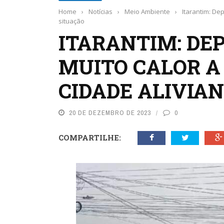
Home
›
Notícias
›
Meio Ambiente
›
Itarantim: De
situação
ITARANTIM: DEP
MUITO CALOR A
CIDADE ALIVIA
20 DE DEZEMBRO DE 2023
0
COMPARTILHE: