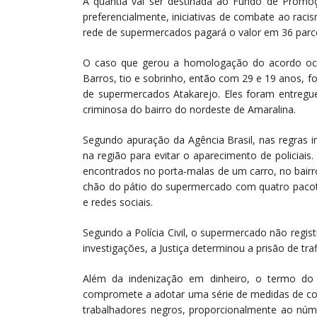
A quantia vai ser destinada ao Fundo de Promoç
preferencialmente, iniciativas de combate ao raci
rede de supermercados pagará o valor em 36 parcel
O caso que gerou a homologação do acordo oco
Barros, tio e sobrinho, então com 29 e 19 anos, 
de supermercados Atakarejo. Eles foram entregu
criminosa do bairro do nordeste de Amaralina.
Segundo apuração da Agência Brasil, nas regras i
na região para evitar o aparecimento de policiai
encontrados no porta-malas de um carro, no bair
chão do pátio do supermercado com quatro pacote
e redes sociais.
Segundo a Polícia Civil, o supermercado não regis
investigações, a Justiça determinou a prisão de tr
Além da indenização em dinheiro, o termo do a
compromete a adotar uma série de medidas de com
trabalhadores negros, proporcionalmente ao núm