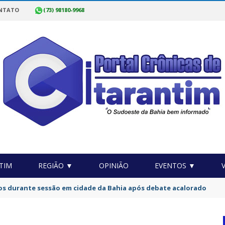
NTATO
(73) 98180-9968
TIM
REGIÃO ▼
OPINIÃO
EVENTOS ▼
da Polícia Civil da Bahia com 750 vagas começam nesta sexta-feira