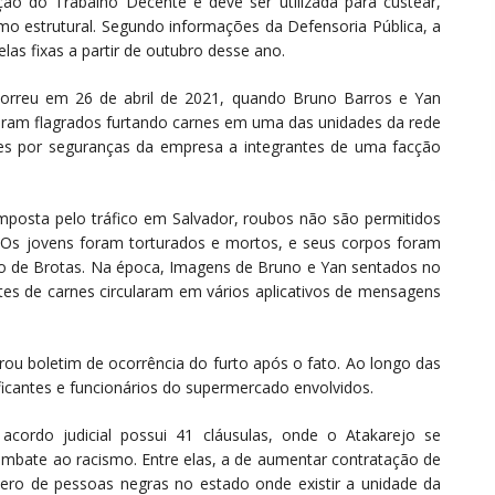
ão do Trabalho Decente e deve ser utilizada para custear,
smo estrutural. Segundo informações da Defensoria Pública, a
as fixas a partir de outubro desse ano.
rreu em 26 de abril de 2021, quando Bruno Barros e Yan
foram flagrados furtando carnes em uma das unidades da rede
es por seguranças da empresa a integrantes de uma facção
mposta pelo tráfico em Salvador, roubos não são permitidos
s. Os jovens foram torturados e mortos, e seus corpos foram
ro de Brotas. Na época, Imagens de Bruno e Yan sentados no
s de carnes circularam em vários aplicativos de mensagens
trou boletim de ocorrência do furto após o fato. Ao longo das
aficantes e funcionários do supermercado envolvidos.
cordo judicial possui 41 cláusulas, onde o Atakarejo se
bate ao racismo. Entre elas, a de aumentar contratação de
ero de pessoas negras no estado onde existir a unidade da