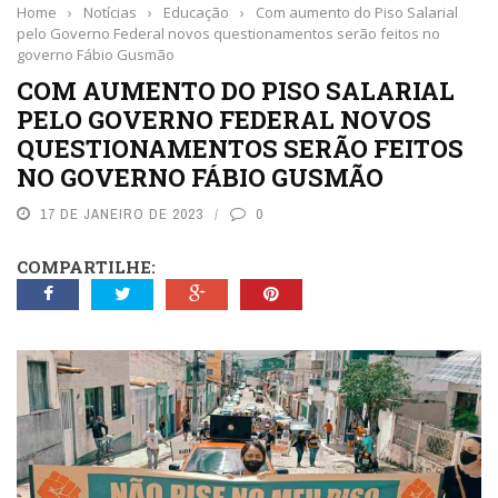
Home
›
Notícias
›
Educação
›
Com aumento do Piso Salarial
pelo Governo Federal novos questionamentos serão feitos no
governo Fábio Gusmão
COM AUMENTO DO PISO SALARIAL
PELO GOVERNO FEDERAL NOVOS
QUESTIONAMENTOS SERÃO FEITOS
NO GOVERNO FÁBIO GUSMÃO
17 DE JANEIRO DE 2023
0
COMPARTILHE: