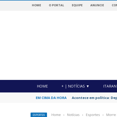
HOME
O PORTAL
EQUIPE
ANUNCIE
CO
OTICIAS DA REGIÃO!
HOME
+ | NOTÍCIAS ▼
ITARAN
EM CIMA DA HORA
Acontece em política: De
Home
›
Notícias
›
Esportes
›
Morre 
ESPORTES