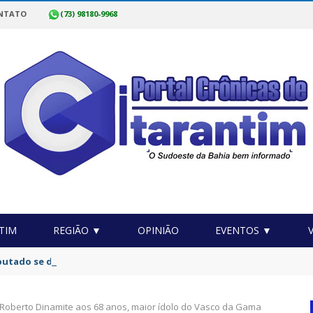
NTATO
(73) 98180-9968
TIM
REGIÃO ▼
OPINIÃO
EVENTOS ▼
putado se declara preto após ser branco e pardo em eleições
Roberto Dinamite aos 68 anos, maior ídolo do Vasco da Gama