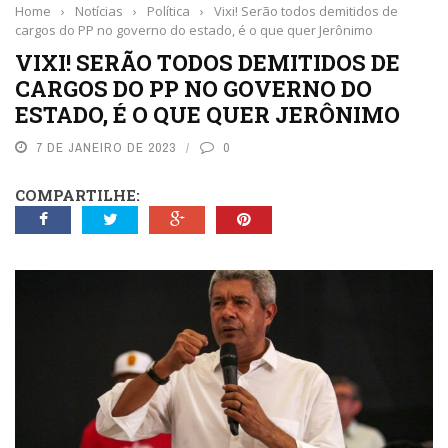
Home
›
Notícias
›
Política
›
Vixi! Serão todos demitidos de
cargos do PP no governo do estado, é o que quer Jerônimo
VIXI! SERÃO TODOS DEMITIDOS DE
CARGOS DO PP NO GOVERNO DO
ESTADO, É O QUE QUER JERÔNIMO
7 DE JANEIRO DE 2023
0
COMPARTILHE: