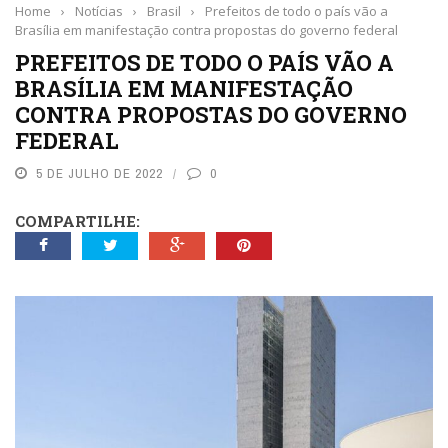
Home
›
Notícias
›
Brasil
›
Prefeitos de todo o país vão a
Brasília em manifestação contra propostas do governo federal
PREFEITOS DE TODO O PAÍS VÃO A
BRASÍLIA EM MANIFESTAÇÃO
CONTRA PROPOSTAS DO GOVERNO
FEDERAL
5 DE JULHO DE 2022
0
COMPARTILHE: