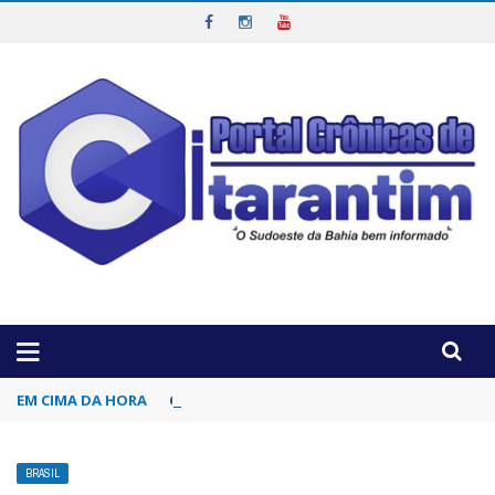
OTICIAS DA REGIÃO!
EM CIMA DA HORA
Coluna de sexta-feira: ‘Fogo no Parquinho’
BRASIL