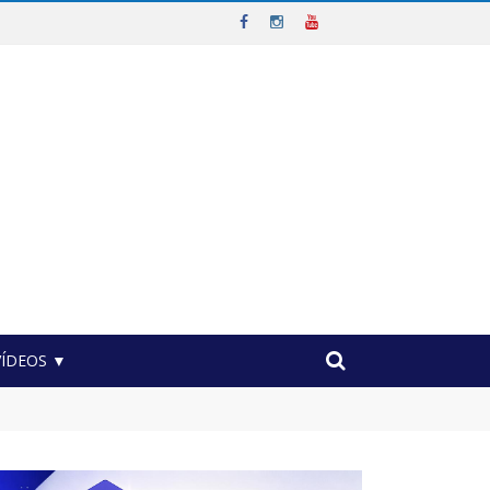
VÍDEOS ▼
nicípio