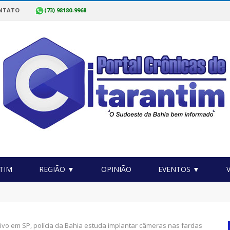
NTATO
(73) 98180-9968
TIM
REGIÃO ▼
OPINIÃO
EVENTOS ▼
o Itarantim Pode Mais realiza mutirão de exames de saúde no mu
ivo em SP, polícia da Bahia estuda implantar câmeras nas fardas