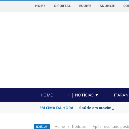
HOME
O PORTAL
EQUIPE
ANUNCIE
CO
OTICIAS DA REGIÃO!
HOME
+ | NOTÍCIAS ▼
ITARAN
EM CIMA DA HORA
Saúde em movimento! Grup
Home
›
Notícias
›
Após resultado posit
NOTÍCIAS