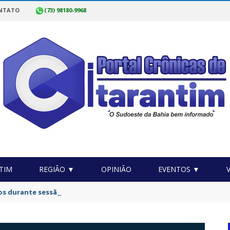
NTATO
(73) 98180-9968
TIM
REGIÃO ▼
OPINIÃO
EVENTOS ▼
os durante sessão em cidade da Bahia após debate acalorado