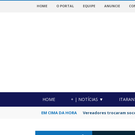
HOME
O PORTAL
EQUIPE
ANUNCIE
CO
OTICIAS DA REGIÃO!
HOME
+ | NOTÍCIAS ▼
ITARAN
EM CIMA DA HORA
Vereadores trocaram soc