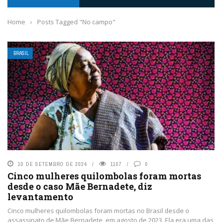
Home
›
Posts Tagged "No campo"
BRASIL
10 DE SETEMBRO DE 2024
1107
0
Cinco mulheres quilombolas foram mortas
desde o caso Mãe Bernadete, diz
levantamento
Cinco mulheres quilombolas foram mortas no Brasil desde o
assassinato de Mãe Bernadete, em agosto de 2023. Ela era uma das