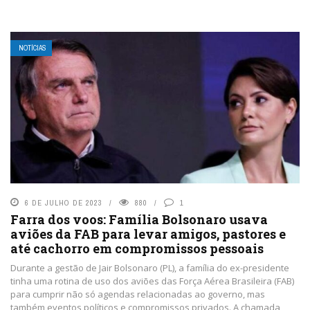
NOTÍCIAS
6 DE JULHO DE 2023
880
1
Farra dos voos: Família Bolsonaro usava
aviões da FAB para levar amigos, pastores e
até cachorro em compromissos pessoais
Durante a gestão de Jair Bolsonaro (PL), a família do ex-presidente
tinha uma rotina de uso dos aviões das Força Aérea Brasileira (FAB)
para cumprir não só agendas relacionadas ao governo, mas
também eventos políticos e compromissos privados. A chamada