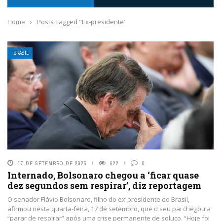
Home
›
Posts Tagged "Ex-presidente"
BRASIL
17 DE SETEMBRO DE 2025
622
0
Internado, Bolsonaro chegou a ‘ficar quase
dez segundos sem respirar’, diz reportagem
O senador Flávio Bolsonaro, filho do ex-presidente do Brasil,
afirmou nesta quarta-feira, 17 de setembro, que o seu pai chegou a
“parar de respirar” após uma crise permanente de soluço. “Hoje foi