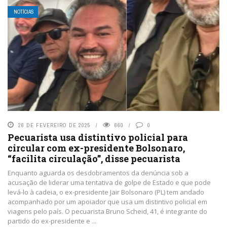
NOTÍCIAS
26 DE FEVEREIRO DE 2025
660
0
Pecuarista usa distintivo policial para
circular com ex-presidente Bolsonaro,
“facilita circulação”, disse pecuarista
Enquanto aguarda os desdobramentos da denúncia sob a
acusação de liderar uma tentativa de golpe de Estado e que pode
levá-lo à cadeia, o ex-presidente Jair Bolsonaro (PL) tem andado
acompanhado por um apoiador que usa um distintivo policial em
viagens pelo país. O pecuarista Bruno Scheid, 41, é integrante do
partido do ex-presidente e ...