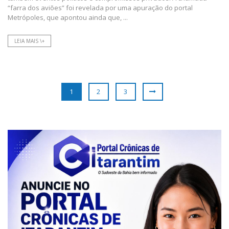
“farra dos aviões” foi revelada por uma apuração do portal
Metrópoles, que apontou ainda que, ...
LEIA MAIS \+
1
2
3