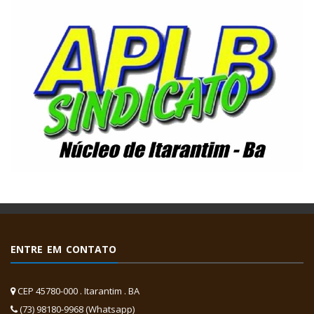
ENTRE EM CONTATO
CEP 45780-000 . Itarantim . BA
(73) 98180-9968 (Whatsapp)