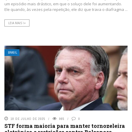
um episódio mais drástico, em que o soluço dele foi aumentando.
Ele quando, às vezes pela repetição, ele diz que trava o diafragma ...
LEIA MAIS \+
BRASIL
18 DE JULHO DE 2025
965
0
STF forma maioria para manter tornozeleira
eletrônica e restrições contra Bolsonaro