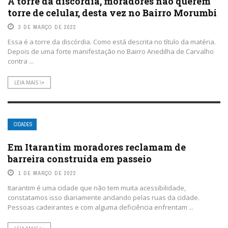
A torre da discórdia, moradores não querem
torre de celular, desta vez no Bairro Morumbi
3 DE MARÇO DE 2022
Essa é a torre da discórdia. Como está descrita no título da matéria.
Depois de uma forte manifestação no Bairro Anedilha de Carvalho
contra ...
LEIA MAIS \+
CIDADES
Em Itarantim moradores reclamam de
barreira construída em passeio
1 DE MARÇO DE 2022
Itarantim é uma cidade que não tem muita acessibilidade,
constatamos isso diariamente andando pelas ruas da cidade.
Pessoas cadeirantes e com alguma deficiência enfrentam ...