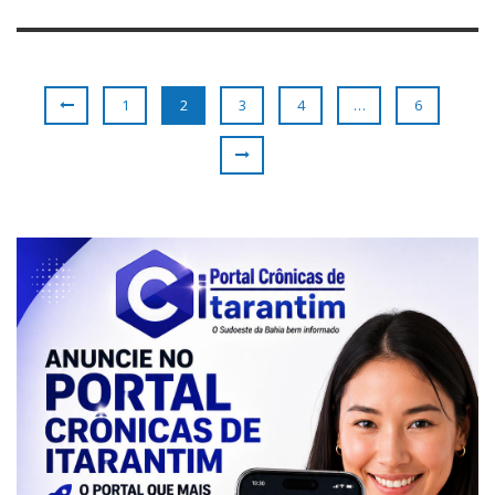
1
2
3
4
…
6