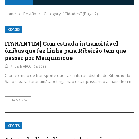
Home
›
Região
›
Category: "Cidades"
(Page 2)
CIDADES
ITARANTIM] Com estrada intransitável
ônibus que faz linha para Ribeirão tem que
passar por Maiquinique
4 DE MARÇO DE 2022
O único meio de transporte que faz linha ao distrito de Ribeirão do
Salto e para Itarantim/Itapetinga não estar passando a mais de um
...
LEIA MAIS \+
CIDADES