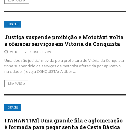
LEIA MAIS \+
CIDADES
Justiça suspende proibição e Mototáxi volta
à oferecer serviços em Vitória da Conquista
25 DE FEVEREIRO DE 2022
Uma decisão judicial movida pela prefeitura de Vitória da Conquista
tinha suspendido os serviços de mototáxi oferecida por aplicativo
na cidade. (reveja CONQUISTA). A Uber ...
LEIA MAIS \+
CIDADES
ITARANTIM] Uma grande fila e aglomeração
é formada para pegar senha de Cesta Básica