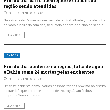
Fim do dia: carro apedrejado e cidades da
região sendo atendidas
30 DE DEZEMBRO DE 2021
Na estrada do Palmeiras, um carro de um trabalhador, que ele tinha
deixado à beira do caminho, ficou todo apedrejado. Não se sabe o ...
LEIA MAIS \+
FIM DO DIA
Fim do dia: acidente na região, falta de água
e Bahia soma 24 mortes pelas enchentes
29 DE DEZEMBRO DE 2021
Um triste acidente deixou várias pessoas feridas próximo ao distrito
de Itaimbé, que pertence a cidade de Potiraguá. Um ônibus da
empresa Novo Horizonte ...
LEIA MAIS \+