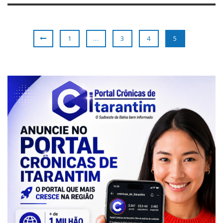
1
…
3
4
5