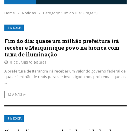
Home
›
Notícias
›
Category: "Fim do Dia"
(Page 5)
FIM DO DIA
Fim do dia: quase um milhão prefeitura irá
receber e Maiquinique povo na bronca com
taxa de iluminação
5 DE JANEIRO DE 2022
A prefeitura de Itarantim irá receber um valor do governo federal de
quase 1 milhão de reais para ser investigado nos problemas que as
...
LEIA MAIS \+
FIM DO DIA