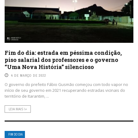
Fim do dia: estrada em péssima condição,
piso salarial dos professores e o governo
“Uma Nova História” silencioso
4 DE MARÇO DE 2022
O governo do prefeito Fábio Gusmão começou com todo vapor no
início de seu governo em 2021 recuperando estradas vicinais do
território de Itarantim, ...
LEIA MAIS \+
FIM DO DIA