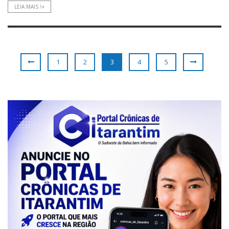
LEIA MAIS \+
1
2
3
4
5