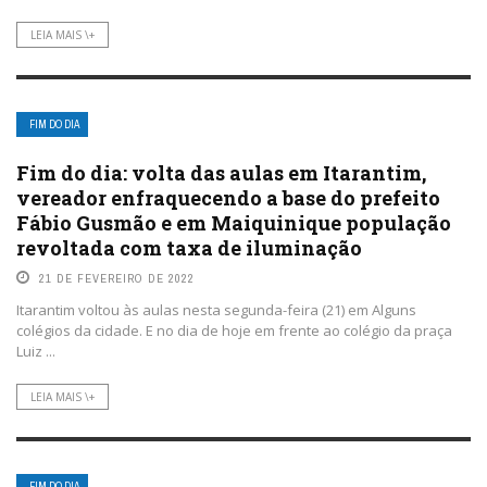
LEIA MAIS \+
FIM DO DIA
Fim do dia: volta das aulas em Itarantim,
vereador enfraquecendo a base do prefeito
Fábio Gusmão e em Maiquinique população
revoltada com taxa de iluminação
21 DE FEVEREIRO DE 2022
Itarantim voltou às aulas nesta segunda-feira (21) em Alguns
colégios da cidade. E no dia de hoje em frente ao colégio da praça
Luiz ...
LEIA MAIS \+
FIM DO DIA