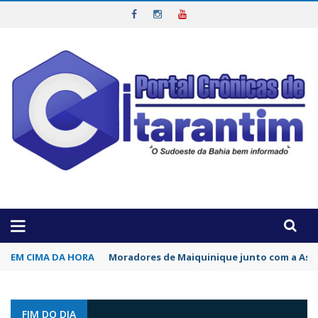
OTICIAS DA REGIÃO!
EM CIMA DA HORA
Coluna de sexta-feira: ‘Fogo no Parquinho’
FIM DO DIA