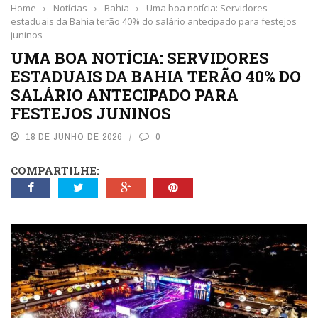
Home
›
Notícias
›
Bahia
›
Uma boa notícia: Servidores
estaduais da Bahia terão 40% do salário antecipado para festejos
juninos
UMA BOA NOTÍCIA: SERVIDORES
ESTADUAIS DA BAHIA TERÃO 40% DO
SALÁRIO ANTECIPADO PARA
FESTEJOS JUNINOS
18 DE JUNHO DE 2026
0
COMPARTILHE: