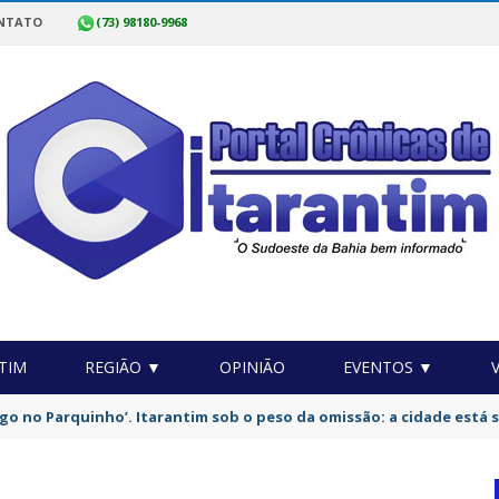
NTATO
(73) 98180-9968
TIM
REGIÃO ▼
OPINIÃO
EVENTOS ▼
da Polícia Civil da Bahia com 750 vagas começam nesta sexta-feira