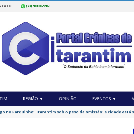
NTATO
(73) 98180-9968
TIM
REGIÃO ▼
OPINIÃO
EVENTOS ▼
da Polícia Civil da Bahia com 750 vagas começam nesta sexta-feira