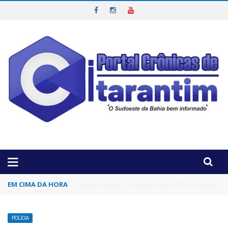
OTICIAS DA REGIÃO!
EM CIMA DA HORA
Moradores de Maiquinique junto com a Asso
POLÍCIA