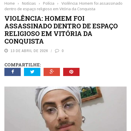
Home
›
Notícias
›
Polícia
›
Violência: Homem foi assassinado
dentro de espaço religioso em Vitória da Conquista
VIOLÊNCIA: HOMEM FOI
ASSASSINADO DENTRO DE ESPAÇO
RELIGIOSO EM VITÓRIA DA
CONQUISTA
13 DE ABRIL DE 2026
0
COMPARTILHE: