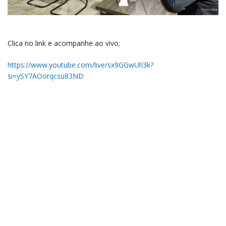
Clica no link e acompanhe ao vivo:
https://www.youtube.com/live/sx9GGwUlI3k?
si=ySY7AOorqcsu83ND