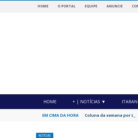
HOME
O PORTAL
EQUIPE
ANUNCIE
CO
OTICIAS DA REGIÃO!
HOME
+ | NOTÍCIAS ▼
ITARAN
EM CIMA DA HORA
Coluna da semana por Luc
NOTÍCIAS