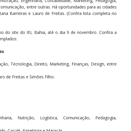
nistração, Engenharia, Contabilidade, Marketing, Pedagogia,
omunicação, entre outras. Há oportunidades para as cidades
tana Barreiras e Lauro de Freitas. (Confira lista completa no
io do site do IEL Bahia, até o dia 9 de novembro. Confira a
emplados:
as
ão, Tecnologia, Direito, Marketing, Finanças, Design, entre
ro de Freitas e Simões Filho.
enharia, Nutrição, Logística, Comunicação, Pedagogia,
mbi, Caculé, Itapetinga e Maracás.