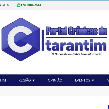
NTATO
(73) 98180-9968
TIM
REGIÃO ▼
OPINIÃO
EVENTOS ▼
as Sobrinho: Por que o comércio desacelera no meio do ano?