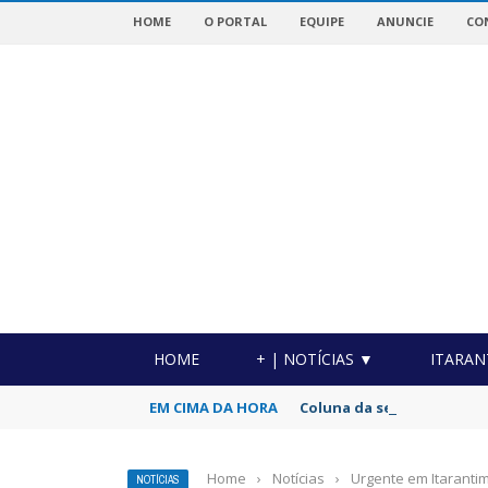
HOME
O PORTAL
EQUIPE
ANUNCIE
CO
OTICIAS DA REGIÃO!
HOME
+ | NOTÍCIAS ▼
ITARAN
EM CIMA DA HORA
Coluna da semana por Luc
Home
›
Notícias
›
Urgente em Itarantim
NOTÍCIAS