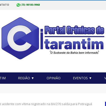
NTATO
(73) 98180-9968
TIM
REGIÃO ▼
OPINIÃO
EVENTOS ▼
as Sobrinho: Por que o comércio desacelera no meio do ano?
! acidente com vítima registrado na BA/270 saída para Potiraguá