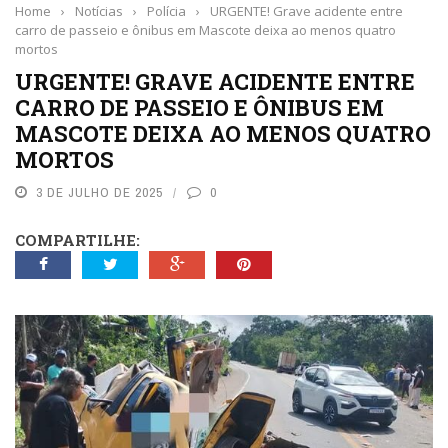
Home
›
Notícias
›
Polícia
›
URGENTE! Grave acidente entre
carro de passeio e ônibus em Mascote deixa ao menos quatro
mortos
URGENTE! GRAVE ACIDENTE ENTRE
CARRO DE PASSEIO E ÔNIBUS EM
MASCOTE DEIXA AO MENOS QUATRO
MORTOS
3 DE JULHO DE 2025
0
COMPARTILHE: