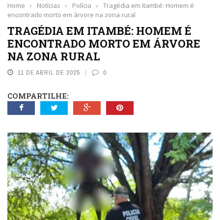
Home
›
Notícias
›
Polícia
›
Tragédia em Itambé: Homem é
encontrado morto em árvore na zona rural
TRAGÉDIA EM ITAMBÉ: HOMEM É
ENCONTRADO MORTO EM ÁRVORE
NA ZONA RURAL
11 DE ABRIL DE 2025
0
COMPARTILHE: