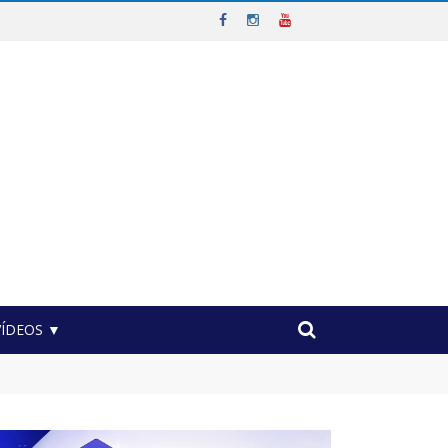
VÍDEOS ▼
nicípio