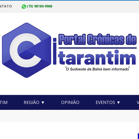
NTATO
(73) 98180-9968
TIM
REGIÃO ▼
OPINIÃO
EVENTOS ▼
o Itarantim Pode Mais realiza mutirão de exames de saúde no mu