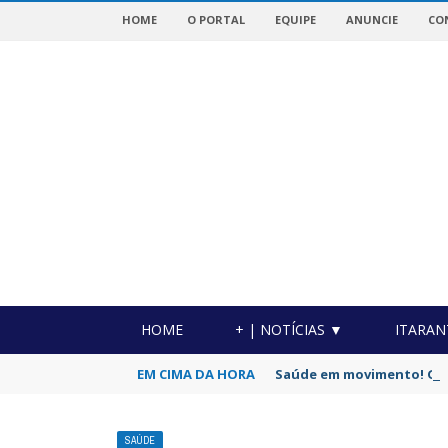
HOME
O PORTAL
EQUIPE
ANUNCIE
CO
OTICIAS DA REGIÃO!
HOME
+ | NOTÍCIAS ▼
ITARAN
EM CIMA DA HORA
Saúde em movimento! Grup
SAÚDE