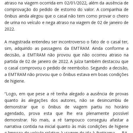
atraso na viagem ocorrida em 02/01/2022, além da ausência de
comprovação do pedido de estorno do valor. A companhia de
ônibus ainda alegou que o casal não tem como provar o cheiro
de urina no veículo e nega atraso na viagem de 02 de janeiro de
2022.
A magistrada entendeu ser incontroverso o fato de o casal ter,
sim, adquirido as passagens da EMTRAM. Ainda conforme a
decisão, a EMTRAM não provou que não ocorreu atraso na
partida de 02 de janeiro de 2022. A juíza também destacou que
o casal comprovou o pedido de reembolso. Segundo a decisão,
a EMTRAM não provou que o ônibus estava em boas condições
de higiene.
“Logo, em que pese a ré tenha alegado a ausência de provas
quanto às alegações dos autores, não se desincumbiu de
demonstrar que o ônibus de viagem partiu no horário
agendado, prova esta que lhe era plenamente possível
demonstrar. No mais, a ré tampouco conseguiu afastar a
narrativa contida na inicial quanto às más condições de higiene
e limpeza do veículo relativo à viagem de ida à Ibotirama — BA,