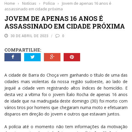
Home
›
Notícias
›
Polícia
›
Jovem de apenas 16 anos é
assassinado em cidade próxima
JOVEM DE APENAS 16 ANOS É
ASSASSINADO EM CIDADE PRÓXIMA
30 DE ABRIL DE 2023
0
COMPARTILHE:
A cidade de Barra do Choça vem ganhando o título de uma das
cidades mais violentas da nossa região sudoeste, ao lado de
Jequié a cidade vem registrando altos índices de homicídio. E
desta vez a vítima foi o jovem Ítalo Rocha de apenas 16 anos
de idade que na madrugada deste domingo (30) foi morto com
vários tiros por homens que chegaram numa moto e efetuaram
disparos em direção do jovem e outros que estavam juntos.
A polícia até o momento não tem informações da motivação