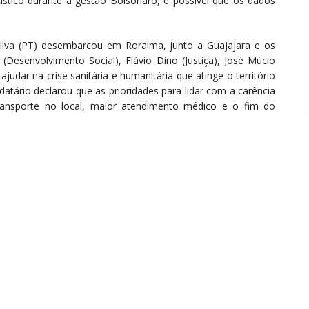
ístico durante a gestão Bolsonaro, é possível que os dados
Silva (PT) desembarcou em Roraima, junto a Guajajara e os
 (Desenvolvimento Social), Flávio Dino (Justiça), José Múcio
judar na crise sanitária e humanitária que atinge o território
ário declarou que as prioridades para lidar com a carência
ransporte no local, maior atendimento médico e o fim do