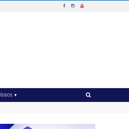
VÍDEOS ▼
nicípio