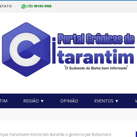
NTATO
(73) 98180-9968
TIM
REGIÃO ▼
OPINIÃO
EVENTOS ▼
o Itarantim Pode Mais realiza mutirão de exames de saúde no mu
ianças Yanomami morreram durante o governo Jair Bolsonaro