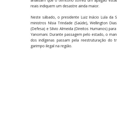
analisam que o território sofreu um apagão estat
reais indiquem um desastre ainda maior.
Neste sábado, o presidente Luiz Inácio Lula da 
ministros Nísia Trindade (Saúde), Wellington Dias
(Defesa) e Silvio Almeida (Direitos Humanos) para a
Yanomani. Durante passagem pelo estado, o mandat
dos indígenas passam pela reestruturação do t
garimpo ilegal na região.