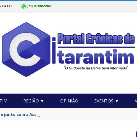
NTATO
(73) 98180-9968
TIM
REGIÃO ▼
OPINIÃO
EVENTOS ▼
 junto com a Associação acionam a Justiça por acesso à água pot