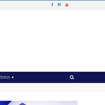
VÍDEOS ▼
ável